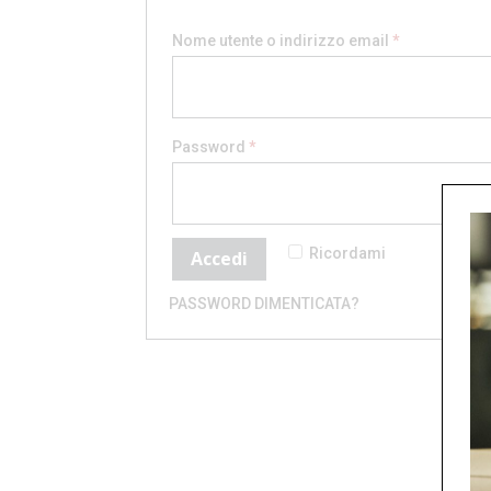
Richiesto
Nome utente o indirizzo email
*
Richiesto
Password
*
Ricordami
Accedi
PASSWORD DIMENTICATA?