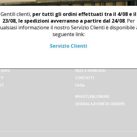
Gentili clienti,
per tutti gli ordini effettuati tra il 4/08 e il
23/08, le spedizioni avverranno a partire dal 24/08
. Per
ualsiasi informazione il nostro Servizio Clienti è disponibile 
seguente link:
Servizio Clienti
ORM
TERMINI GENERALI
ORAZIONE
METODI DI PAGAMENTO
TO INTERVENTO
METODI DI SPEDIZIONE
TARIO
RESI E RIMBORSI
TY
CONTATTI
ET
FAQs
WHISTLEBLOWING
SEGNALAZIONE DI GENERE