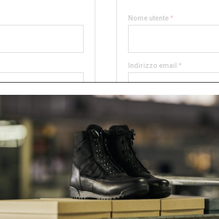
Richiesto
Nome utente
*
Richiesto
Indirizzo email
*
Richiesto
Password
*
NEWSLETTER SOLDINI P
Registrati