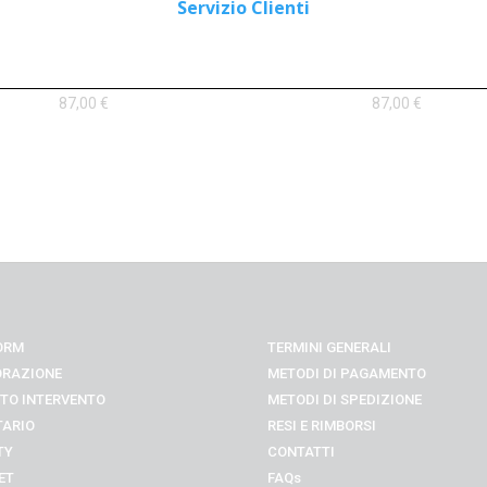
Servizio Clienti
SCARPONCINO U 484 BLU
SCARPONCINO U 484 ROS
87,00
€
87,00
€
ORM
TERMINI GENERALI
ORAZIONE
METODI DI PAGAMENTO
TO INTERVENTO
METODI DI SPEDIZIONE
TARIO
RESI E RIMBORSI
TY
CONTATTI
ET
FAQs