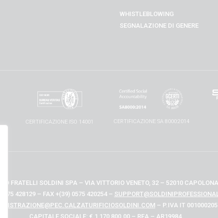
WHISTLEBLOWING
SEGNALAZIONE DI GENERE
1
CERTIFICAZIONE SA 8000:2014
CERTIFICAZIONE ISO 14001
IO FRATELLI SOLDINI SPA – VIA VITTORIO VENETO, 32 – 52010 CAPOLONA 
 0575 428129 – FAX +(39) 0575 420254 –
SUPPORT@SOLDINIPROFESSIONAL
INISTRAZIONE@PEC.CALZATURIFICIOSOLDINI.COM
– P.IVA IT 00100020
CAPITALE SOCIALE: € 1,170,800.00 – REA – AR19984