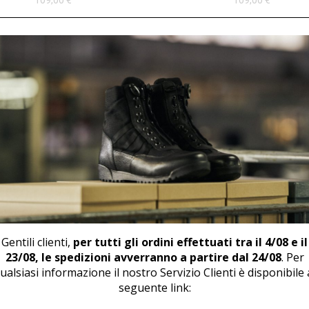
109,00
€
109,00
€
ARPONCINO U 484 GIALLO
SCARPONCINO U 499 GIAL
87,00
€
94,00
€
Gentili clienti,
per tutti gli ordini effettuati tra il 4/08 e il
23/08, le spedizioni avverranno a partire dal 24/08
. Per
ualsiasi informazione il nostro Servizio Clienti è disponibile 
seguente link: