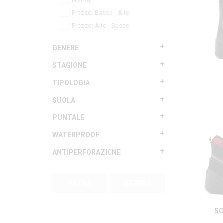
Prezzo: Basso - Alto
Prezzo: Alto - Basso
GENERE
Unisex
(11)
STAGIONE
Multistagione
(11)
TIPOLOGIA
Mid
(10)
SUOLA
Stivale
(1)
Gomma + intersuola in
PUNTALE
poliuretano
(6)
Composito
(11)
WATERPROOF
Poliuretano
(5)
Waterproof
(5)
ANTIPERFORAZIONE
Antiperforazione
(10)
FILTRA
AZZERA
SC