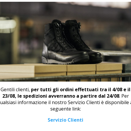
📄
SCA
PRODOTTI CORRELATI
Gentili clienti,
per tutti gli ordini effettuati tra il 4/08 e il
23/08, le spedizioni avverranno a partire dal 24/08
. Per
ualsiasi informazione il nostro Servizio Clienti è disponibile 
seguente link:
Servizio Clienti
SSINO STRINGATO M 46247
DERBY U 445 NERO