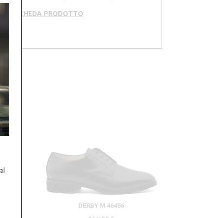
RICA SCHEDA PRODOTTO
al
DERBY M 46456