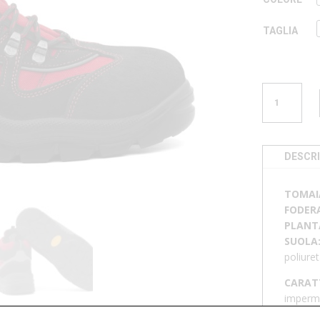
TAGLIA
SCARPONCI
U
983
ROSSO
QUANTITÀ
DESCRI
TOMAI
FODER
PLANT
SUOLA
poliure
CARAT
imperme
antical