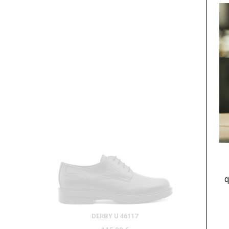
q
DERBY U 46117
MOCA