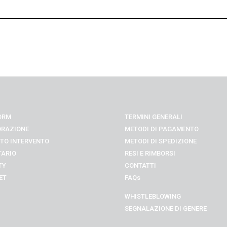
121,00
€
43,00
€
ORM
TERMINI GENERALI
ORAZIONE
METODI DI PAGAMENTO
TO INTERVENTO
METODI DI SPEDIZIONE
TARIO
RESI E RIMBORSI
TY
CONTATTI
ET
FAQs
WHISTLEBLOWING
SEGNALAZIONE DI GENERE