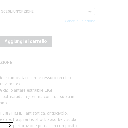
Cancella Selezione
NO
Aggiungi al carrello
ZIONE
A:
scamosciato idro e tessuto tecnico
A:
klimatex
ARE:
plantare estraibile LIGHT
:
battistrada in gomma con intersuola in
tano
TERISTICHE:
antistatica, antiscivolo,
abile, traspirante, shock absorber, suola
x
ore, antiperforazione puntale in composito