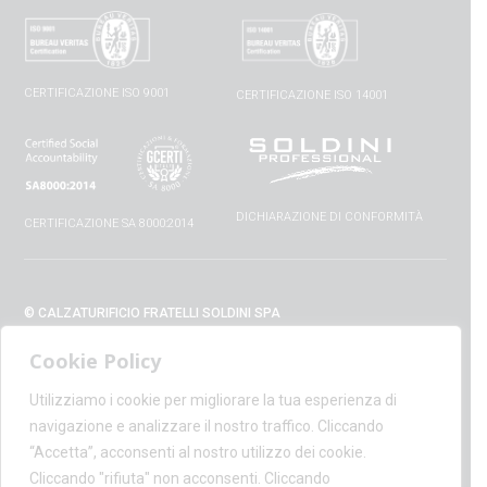
CERTIFICAZIONE ISO 9001
CERTIFICAZIONE ISO 14001
DICHIARAZIONE DI CONFORMITÀ
CERTIFICAZIONE SA 8000:2014
© CALZATURIFICIO FRATELLI SOLDINI SPA
VIA VITTORIO VENETO, 32 - 52010 CAPOLONA (AR) - ITALIA
Cookie Policy
+39 0575 428129 - FAX +39 0575 420254
SUPPORT@CALZATURIFICIOSOLDINI.IT
Utilizziamo i cookie per migliorare la tua esperienza di
AMMINISTRAZIONE@PEC.CALZATURIFICIOSOLDINI.COM
navigazione e analizzare il nostro traffico. Cliccando
P.IVA IT00100020510 - REA AR19984
“Accetta”, acconsenti al nostro utilizzo dei cookie.
CAPITALE SOCIALE € 1,170,800.00
Cliccando "rifiuta" non acconsenti. Cliccando