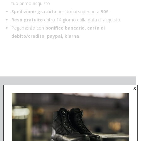
tuo primo acquisto
Spedizione gratuita
per ordini superiori a
90€
Reso gratuito
entro 14 giorno dalla data di acquisto
Pagamento con
bonifico bancario, carta di
debito/credito, paypal, klarna
x
AZIENDA
UNIFORM
ACQUISTA ONLINE
RISTORAZIONE
IL MIO ACCOUNT
PRONTO INTERVENTO
LOGIN/REGISTRAZIONE
SANITARIO
RETE VENDITA
SAFETY
CERTIFICAZIONI
OUTLET