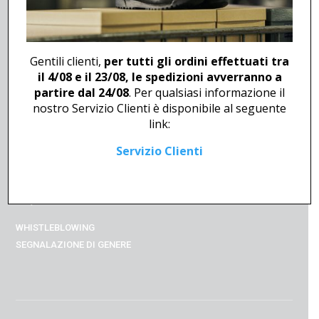
SCARICA CATALOGO POLICE &
SAFETY
SCARICA CATALOGO
HOSPITAL
& FOOD INDUSTRIES
Gentili clienti,
per tutti gli ordini effettuati tra
il 4/08 e il 23/08, le spedizioni avverranno a
partire dal 24/08
. Per qualsiasi informazione il
NEWSLETTER
nostro Servizio Clienti è disponibile al seguente
CLICCA
QUI
PER ISCRIVERTI E
TERMINI GENERALI
link:
RIMANERE AGGIORNATO SULLE
METODI DI PAGAMENTO
NOVITA’ SOLDINI PROFESSIONAL
Servizio Clienti
METODI DI SPEDIZIONE
RESI E RIMBORSI
CONTATTI
FAQs
WHISTLEBLOWING
SEGNALAZIONE DI GENERE