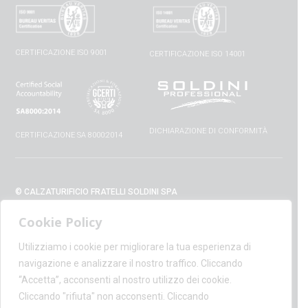
CERTIFICAZIONE ISO 9001
CERTIFICAZIONE ISO 14001
DICHIARAZIONE DI CONFORMITÀ
CERTIFICAZIONE SA 8000:2014
© CALZATURIFICIO FRATELLI SOLDINI SPA
VIA VITTORIO VENETO, 32 - 52010 CAPOLONA (AR) - ITALIA
Cookie Policy
+39 0575 428129 - FAX +39 0575 420254
SUPPORT@CALZATURIFICIOSOLDINI.IT
Utilizziamo i cookie per migliorare la tua esperienza di
AMMINISTRAZIONE@PEC.CALZATURIFICIOSOLDINI.COM
navigazione e analizzare il nostro traffico. Cliccando
P.IVA IT00100020510 - REA AR19984
“Accetta”, acconsenti al nostro utilizzo dei cookie.
CAPITALE SOCIALE € 1,170,800.00
Cliccando "rifiuta" non acconsenti. Cliccando