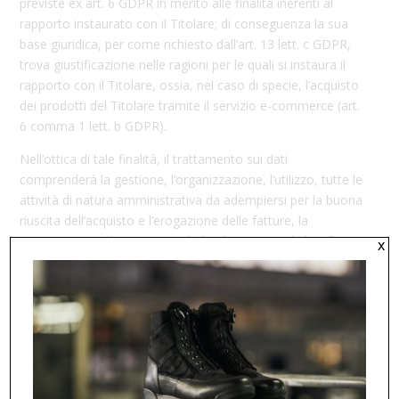
previste ex art. 6 GDPR in merito alle finalità inerenti al
rapporto instaurato con il Titolare; di conseguenza la sua
base giuridica, per come richiesto dall’art. 13 lett. c GDPR,
trova giustificazione nelle ragioni per le quali si instaura il
rapporto con il Titolare, ossia, nel caso di specie, l’acquisto
dei prodotti del Titolare tramite il servizio e-commerce (art.
6 comma 1 lett. b GDPR).
Nell’ottica di tale finalità, il trattamento sui dati
comprenderà la gestione, l’organizzazione, l’utilizzo, tutte le
attività di natura amministrativa da adempiersi per la buona
riuscita dell’acquisto e l’erogazione delle fatture, la
conservazione, la creazione di database, attività di soft
x
spam e di marketing ex art 130 comma 4 del Codice Privacy
a cui sarà possibile opporsi in qualsiasi momento tramite la
funzione “unsubscribe” presente a piè di pagina delle e-mail
che vi saranno inviate, l’effettuazione di statistiche, la
comunicazione ai partner con cui il servizio è sviluppato –
soggetti nominati responsabili del trattamento ex art. 28
GDPR, la comunicazione al corriere per la realizzazione