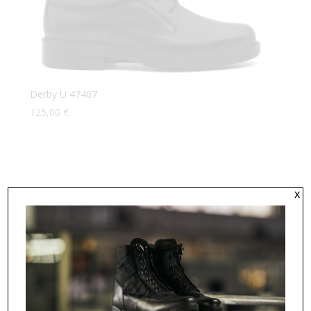
Derby U 47407
125,00
€
x