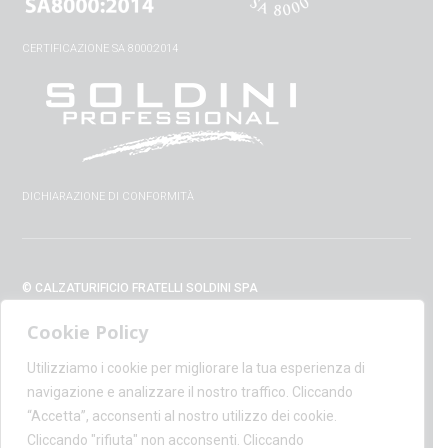
CERTIFICAZIONE SA 8000:2014
DICHIARAZIONE DI CONFORMITÀ
© CALZATURIFICIO FRATELLI SOLDINI SPA
VIA VITTORIO VENETO, 32 - 52010 CAPOLONA (AR) - ITALIA
Cookie Policy
+39 0575 428129 - FAX +39 0575 420254
SUPPORT@CALZATURIFICIOSOLDINI.IT
Utilizziamo i cookie per migliorare la tua esperienza di
AMMINISTRAZIONE@PEC.CALZATURIFICIOSOLDINI.COM
navigazione e analizzare il nostro traffico. Cliccando
P.IVA IT00100020510 - REA AR19984
“Accetta”, acconsenti al nostro utilizzo dei cookie.
CAPITALE SOCIALE € 1,170,800.00
Cliccando "rifiuta" non acconsenti. Cliccando