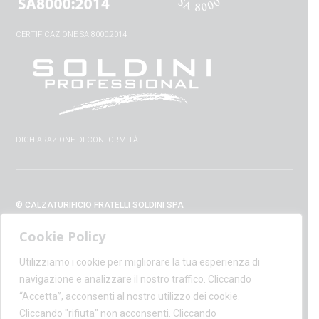
CERTIFICAZIONE SA 8000:2014
DICHIARAZIONE DI CONFORMITÀ
© CALZATURIFICIO FRATELLI SOLDINI SPA
VIA VITTORIO VENETO, 32 - 52010 CAPOLONA (AR) - ITALIA
Cookie Policy
+39 0575 428129 - FAX +39 0575 420254
SUPPORT@CALZATURIFICIOSOLDINI.IT
Utilizziamo i cookie per migliorare la tua esperienza di
AMMINISTRAZIONE@PEC.CALZATURIFICIOSOLDINI.COM
navigazione e analizzare il nostro traffico. Cliccando
P.IVA IT00100020510 - REA AR19984
“Accetta”, acconsenti al nostro utilizzo dei cookie.
CAPITALE SOCIALE € 1,170,800.00
Cliccando "rifiuta" non acconsenti. Cliccando