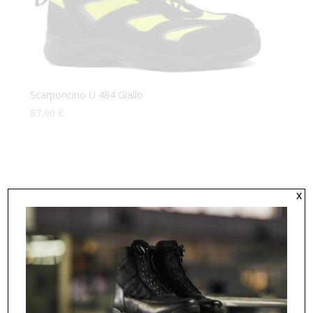
Scarponcino U 484 Giallo
87,00
€
x