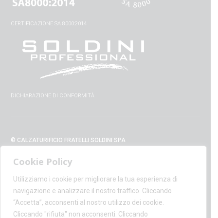
CERTIFICAZIONE SA 8000:2014
DICHIARAZIONE DI CONFORMITÀ
© CALZATURIFICIO FRATELLI SOLDINI SPA
VIA VITTORIO VENETO, 32 - 52010 CAPOLONA (AR) - ITALIA
Cookie Policy
+39 0575 428129 - FAX +39 0575 420254
SUPPORT@CALZATURIFICIOSOLDINI.IT
Utilizziamo i cookie per migliorare la tua esperienza di
AMMINISTRAZIONE@PEC.CALZATURIFICIOSOLDINI.COM
navigazione e analizzare il nostro traffico. Cliccando
P.IVA IT00100020510 - REA AR19984
“Accetta”, acconsenti al nostro utilizzo dei cookie.
CAPITALE SOCIALE € 1,170,800.00
Cliccando "rifiuta" non acconsenti. Cliccando