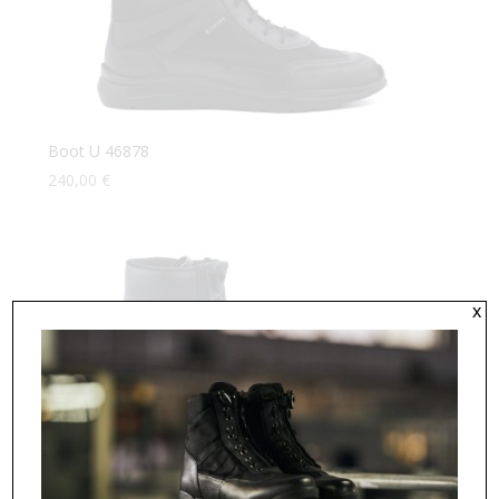
Boot U 46878
240,00
€
x