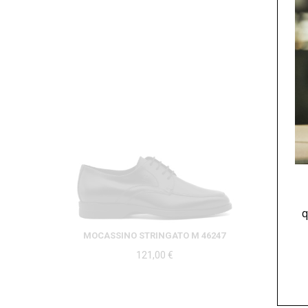
q
MOCASSINO STRINGATO M 46247
121,00
€