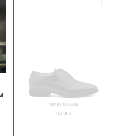
al
DERBY M 46456
161,00
€