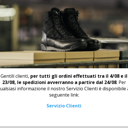
PRODOTTI CORRELATI
Gentili clienti,
per tutti gli ordini effettuati tra il 4/08 e il
23/08, le spedizioni avverranno a partire dal 24/08
. Per
ualsiasi informazione il nostro Servizio Clienti è disponibile 
seguente link:
ZOCCOLO U 2738
DERBY U 46117
Servizio Clienti
27,00
€
115,00
€