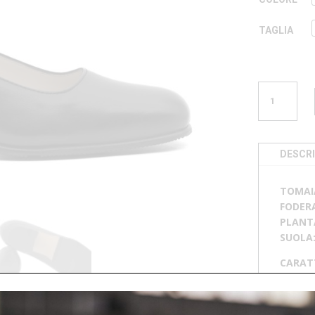
TAGLIA
DÉCOLLETÉ
F
46642
QUANTITÀ
DESCRI
TOMAI
FODER
PLANT
SUOLA
CARAT
idrorep
📄
SCA