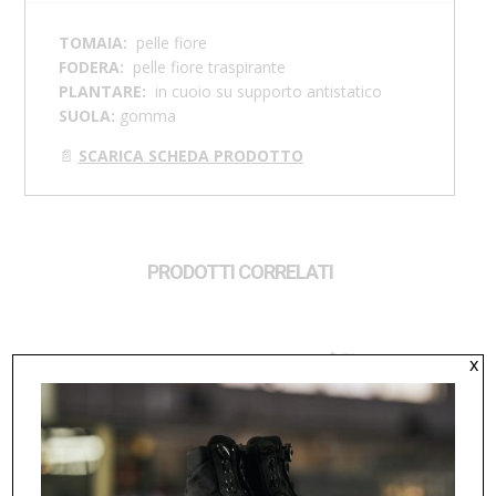
TOMAIA:
pelle fiore
FODERA:
p
elle fiore traspirante
PLANTARE:
i
n cuoio su supporto antistatico
SUOLA:
gomma
📄
SCARICA SCHEDA PRODOTTO
PRODOTTI CORRELATI
x
DERBY CON SPUNTERBO M
DERBY U 46117
46249
115,00
€