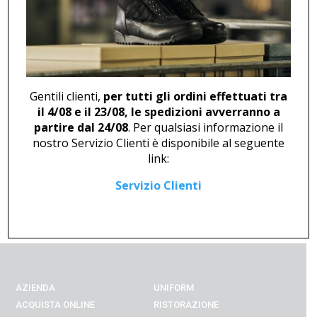
121,00
€
Gentili clienti,
per tutti gli ordini effettuati tra
il 4/08 e il 23/08, le spedizioni avverranno a
partire dal 24/08
. Per qualsiasi informazione il
nostro Servizio Clienti è disponibile al seguente
MOCASSINO STRINGATO M
SCARPONCINO U 46875
link:
46247
216,00
€
121,00
€
Servizio Clienti
AZIENDA
UNIFORM
ACQUISTA ONLINE
RISTORAZIONE