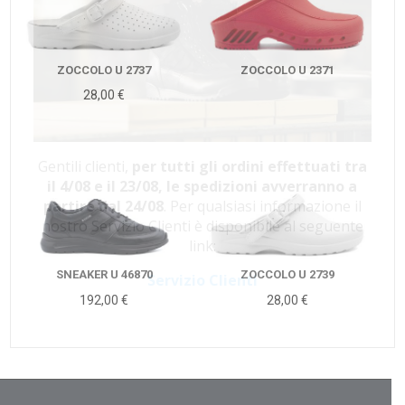
ZOCCOLO U 2737
ZOCCOLO U 2371
28,00
€
Gentili clienti,
per tutti gli ordini effettuati tra
il 4/08 e il 23/08, le spedizioni avverranno a
partire dal 24/08
. Per qualsiasi informazione il
nostro Servizio Clienti è disponibile al seguente
link:
SNEAKER U 46870
ZOCCOLO U 2739
Servizio Clienti
192,00
€
28,00
€