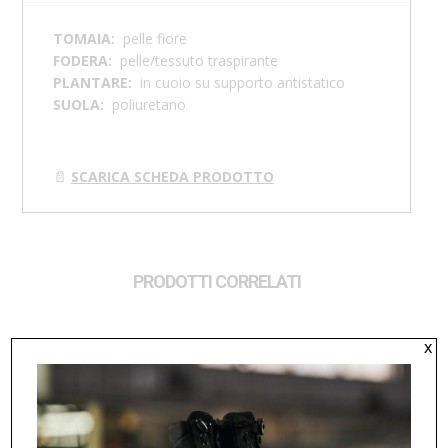
TOMAIA:
pelle fiore
FODERA:
p
elle/tessuto traspirante
PLANTARE:
i
n cuoio su supporto antistatico
SUOLA:
p
oliuretano
📄
SCARICA SCHEDA PRODOTTO
PRODOTTI CORRELATI
x