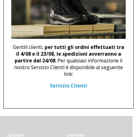
DERBY U 445 NERO
MOCASSINO STRINGATO M
46247
43,00
€
121,00
€
Gentili clienti,
per tutti gli ordini effettuati tra
il 4/08 e il 23/08, le spedizioni avverranno a
partire dal 24/08
. Per qualsiasi informazione il
nostro Servizio Clienti è disponibile al seguente
link:
ZOCCOLO U 2737
DERBY CON SPUNTERBO M
46249
28,00
€
Servizio Clienti
121,00
€
AZIENDA
UNIFORM