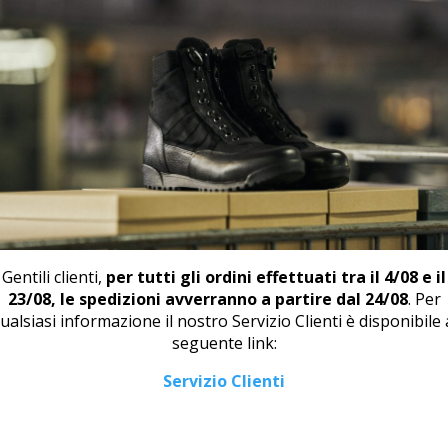
📄
SCA
PRODOTTI CORRELATI
Gentili clienti,
per tutti gli ordini effettuati tra il 4/08 e il
23/08, le spedizioni avverranno a partire dal 24/08
. Per
ualsiasi informazione il nostro Servizio Clienti è disponibile 
seguente link:
DERBY M 46868
ZOCCOLO U 2371
Servizio Clienti
115,00
€