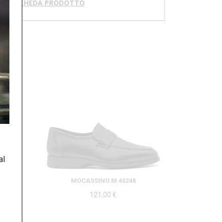
RICA SCHEDA PRODOTTO
al
MOCASSINO M 46248
121,00
€