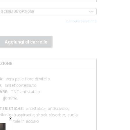
Cancella Selezione
Aggiungi al carrello
ZIONE
A:
vera pelle fiore di vitello
A:
sintetico/tessuto
ARE:
TNT antistatico
:
gomma
TERISTICHE:
antistatica, antiscivolo,
ellente, traspirante, shock absorber, suola
x
re, puntale in acciaio