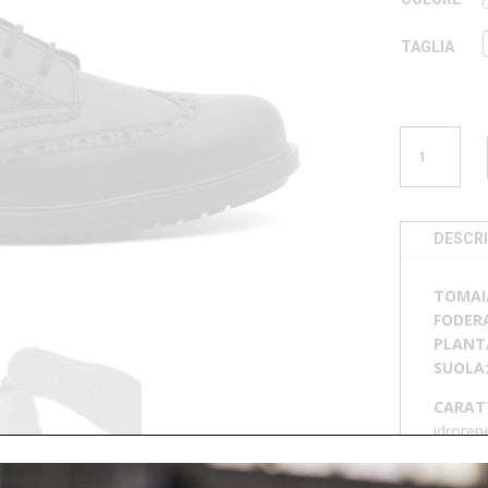
TAGLIA
DERBY
PUNTALE
M
46715
QUANTITÀ
DESCRI
TOMAI
FODER
PLANT
SUOLA
CARAT
idrorep
anticalo