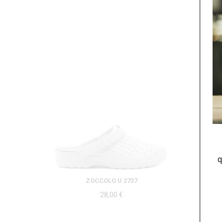
q
ZOCCOLO U 2737
28,00
€