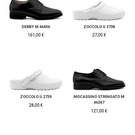
DERBY M 46456
ZOCCOLO U 2738
161,00
€
27,00
€
Gentili clienti,
per tutti gli ordini effettuati tra
il 4/08 e il 23/08, le spedizioni avverranno a
partire dal 24/08
. Per qualsiasi informazione il
nostro Servizio Clienti è disponibile al seguente
link:
ZOCCOLO U 2739
MOCASSINO STRINGATO M
Servizio Clienti
46247
28,00
€
121,00
€