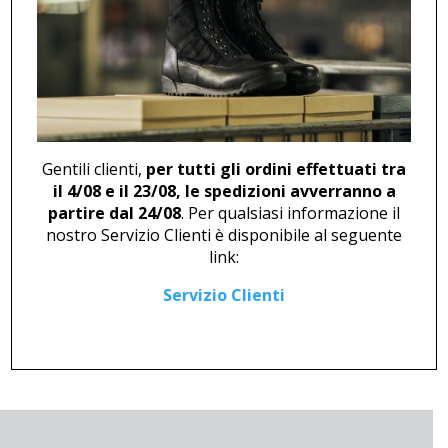
MOCASSINO M 46248
ZOCCOLO U 2738
121,00
€
27,00
€
Gentili clienti,
per tutti gli ordini effettuati tra
il 4/08 e il 23/08, le spedizioni avverranno a
partire dal 24/08
. Per qualsiasi informazione il
nostro Servizio Clienti è disponibile al seguente
link:
Servizio Clienti
ZOCCOLO U 2739
SNEAKER U 46877 NERO
28,00
€
214,00
€