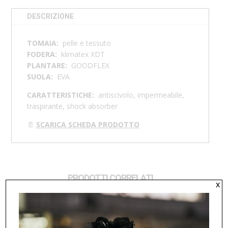
DESCRIZIONE
TOMAIA:
p
elle e tessuto
FODERA:
klimatex XDT
PLANTARE:
GOODFLEX
SUOLA:
EVA
CARATTERISTICHE:
antiscivolo, impermeabile,
traspirante, shock absorber
📄
SCARICA SCHEDA PRODOTTO
PRODOTTI CORRELATI
x