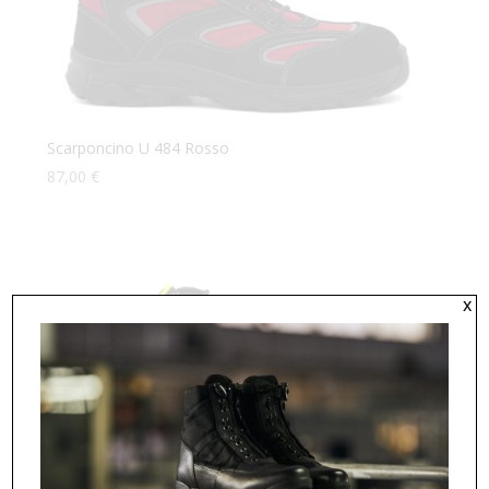
Scarponcino U 484 Rosso
87,00
€
x