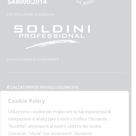
CERTIFICAZIONE SA 8000:2014
DICHIARAZIONE DI CONFORMITÀ
© CALZATURIFICIO FRATELLI SOLDINI SPA
VIA VITTORIO VENETO, 32 - 52010 CAPOLONA (AR) - ITALIA
Cookie Policy
+39 0575 428129 - FAX +39 0575 420254
SUPPORT@CALZATURIFICIOSOLDINI.IT
Utilizziamo i cookie per migliorare la tua esperienza di
AMMINISTRAZIONE@PEC.CALZATURIFICIOSOLDINI.COM
navigazione e analizzare il nostro traffico. Cliccando
P.IVA IT00100020510 - REA AR19984
“Accetta”, acconsenti al nostro utilizzo dei cookie.
CAPITALE SOCIALE € 1,170,800.00
Cliccando "rifiuta" non acconsenti. Cliccando