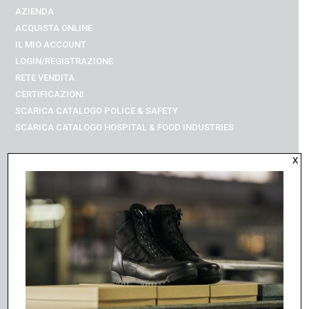
AZIENDA
ACQUISTA ONLINE
IL MIO ACCOUNT
LOGIN/REGISTRAZIONE
RETE VENDITA
CERTIFICAZIONI
SCARICA CATALOGO POLICE & SAFETY
SCARICA CATALOGO
HOSPITAL & FOOD INDUSTRIES
x
UNIFORM
RISTORAZIONE
PRONTO INTERVENTO
SANITARIO
SAFETY
OUTLET
TERMINI GENERALI