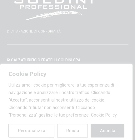
DICHIARAZIONE DI CONFORMITÀ
© CALZATURIFICIO FRATELLI SOLDINI SPA
VIA VITTORIO VENETO, 32 - 52010 CAPOLONA (AR) - ITALIA
Cookie Policy
+39 0575 428129 - FAX +39 0575 420254
SUPPORT@CALZATURIFICIOSOLDINI.IT
Utilizziamo i cookie per migliorare la tua esperienza di
AMMINISTRAZIONE@PEC.CALZATURIFICIOSOLDINI.COM
navigazione e analizzare il nostro traffico. Cliccando
P.IVA IT00100020510 - REA AR19984
“Accetta”, acconsenti al nostro utilizzo dei cookie.
CAPITALE SOCIALE € 1,170,800.00
Cliccando "rifiuta" non acconsenti. Cliccando
"Personalizza" gestisci le tue preferenze.
Cookie Policy
PRIVACY POLICY
-
COOKIE POLICY
INFORMATIVA TRATTAMENTO DATI
Personalizza
Rifiuta
Accetta