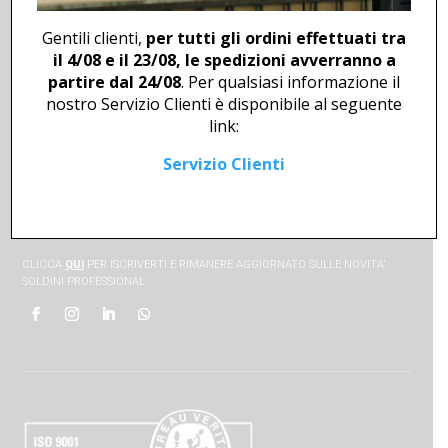
METODI DI PAGAMENTO
Gentili clienti,
per tutti gli ordini effettuati tra
METODI DI SPEDIZIONE
il 4/08 e il 23/08, le spedizioni avverranno a
RESI E RIMBORSI
partire dal 24/08
. Per qualsiasi informazione il
CONTATTI
nostro Servizio Clienti è disponibile al seguente
FAQs
link:
WHISTLEBLOWING
Servizio Clienti
SEGNALAZIONE DI GENERE
NEWSLETTER
CLICCA
QUI
PER ISCRIVERTI E RIMANERE AGGIORNATO SULLE NOVITA’
SOLDINI PROFESSIONAL