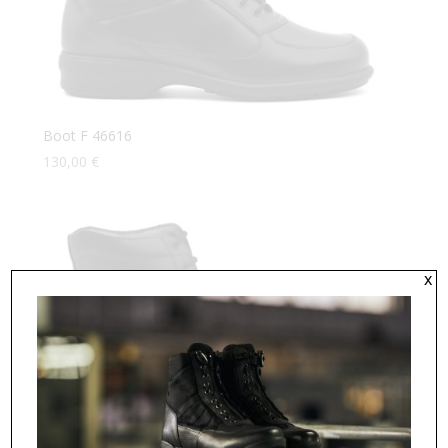
Boot F 46616
130,00
€
x