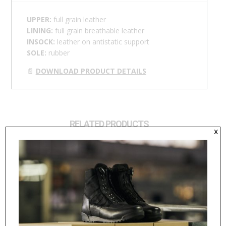
UPPER:
full grain leather
LINING:
full grain breathable leather
INSOCK:
leather on antistatic support
SOLE:
rubber
📄
DOWNLOAD PRODUCT DETAILS
RELATED PRODUCTS
x
ANKLE BOOT U 46527
ANKLE BOOT U 712
219,00
€
96,00
€