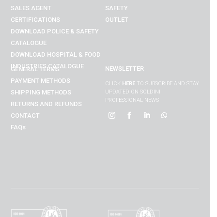
SALES AGENT
SAFETY
CERTIFICATIONS
OUTLET
DOWNLOAD POLICE & SAFETY
CATALOGUE
DOWNLOAD
HOSPITAL & FOOD
INDUSTRIES
CATALOGUE
NEWSLETTER
GENERAL TERMS
PAYMENT METHODS
CLICK
HERE
TO SUBSCRIBE AND STAY
SHIPPING METHODS
UPDATED ON SOLDINI
PROFESSIONAL NEWS
RETURNS AND REFUNDS
CONTACT
FAQs