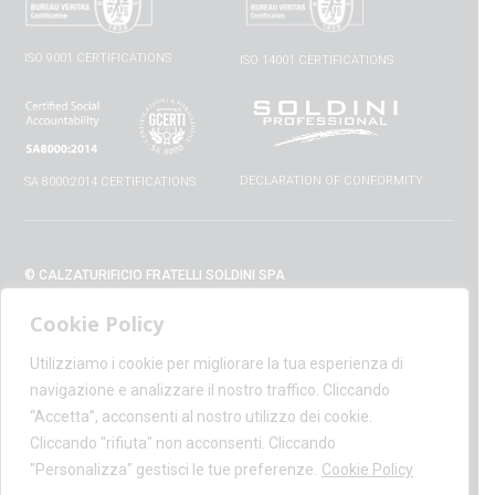
ISO 9001 CERTIFICATIONS
ISO 14001 CERTIFICATIONS
DECLARATION OF CONFORMITY
SA 8000:2014 CERTIFICATIONS
© CALZATURIFICIO FRATELLI SOLDINI SPA
VIA VITTORIO VENETO, 32 - 52010 CAPOLONA (AR) - ITALIA
Cookie Policy
+39 0575 428129 - FAX +39 0575 420254
SUPPORT@CALZATURIFICIOSOLDINI.IT
Utilizziamo i cookie per migliorare la tua esperienza di
AMMINISTRAZIONE@PEC.CALZATURIFICIOSOLDINI.COM
navigazione e analizzare il nostro traffico. Cliccando
P.IVA IT00100020510 - REA AR19984
“Accetta”, acconsenti al nostro utilizzo dei cookie.
CAPITALE SOCIALE € 1,170,800.00
Cliccando "rifiuta" non acconsenti. Cliccando
"Personalizza" gestisci le tue preferenze.
Cookie Policy
PRIVACY POLICY
-
COOKIE POLICY