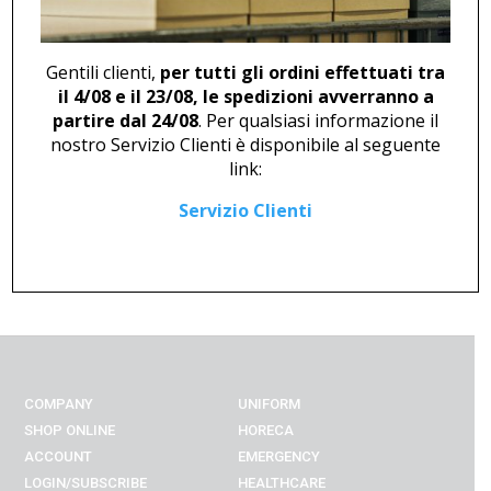
Gentili clienti,
per tutti gli ordini effettuati tra
il 4/08 e il 23/08, le spedizioni avverranno a
partire dal 24/08
. Per qualsiasi informazione il
nostro Servizio Clienti è disponibile al seguente
link:
Servizio Clienti
ANKLE BOOT U 46816
SANDAL U 440
199,00
€
49,00
€
COMPANY
UNIFORM
SHOP ONLINE
HORECA
ACCOUNT
EMERGENCY
LOGIN/SUBSCRIBE
HEALTHCARE