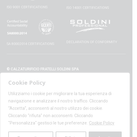
ISO 9001 CERTIFICATIONS
ISO 14001 CERTIFICATIONS
DECLARATION OF CONFORMITY
SA 8000:2014 CERTIFICATIONS
© CALZATURIFICIO FRATELLI SOLDINI SPA
VIA VITTORIO VENETO, 32 - 52010 CAPOLONA (AR) - ITALIA
Cookie Policy
+39 0575 428129 - FAX +39 0575 420254
SUPPORT@CALZATURIFICIOSOLDINI.IT
Utilizziamo i cookie per migliorare la tua esperienza di
AMMINISTRAZIONE@PEC.CALZATURIFICIOSOLDINI.COM
navigazione e analizzare il nostro traffico. Cliccando
P.IVA IT00100020510 - REA AR19984
“Accetta”, acconsenti al nostro utilizzo dei cookie.
CAPITALE SOCIALE € 1,170,800.00
Cliccando "rifiuta" non acconsenti. Cliccando
"Personalizza" gestisci le tue preferenze.
Cookie Policy
PRIVACY POLICY
-
COOKIE POLICY
-
PERSONAL DATA INFORMATION
-
WHISTLEBLOWING