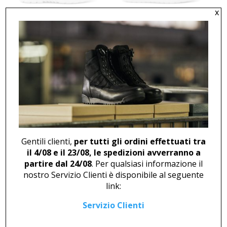
x
SANDAL U 440
DERBY WITH VELCRO U 400
WHITE
49,00
€
43,00
€
Gentili clienti,
per tutti gli ordini effettuati tra
CLOG U 2376
DERBY U 445 WHITE
il 4/08 e il 23/08, le spedizioni avverranno a
43,00
€
partire dal 24/08
. Per qualsiasi informazione il
nostro Servizio Clienti è disponibile al seguente
link:
Servizio Clienti