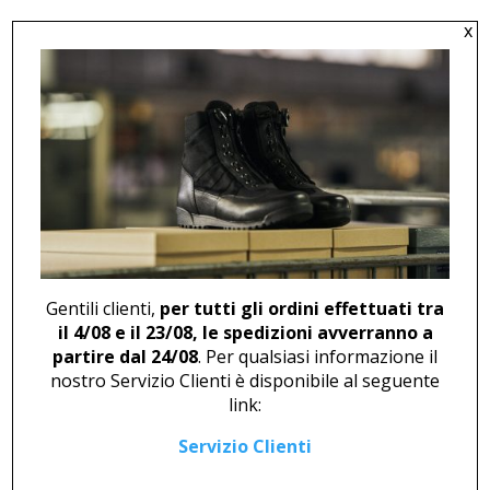
x

SACCANI ANDREA
Region
Lombardia
Address
Via Curiel, 3
20143 – Milano (MI)
Gentili clienti,
per tutti gli ordini effettuati tra
Phone
il 4/08 e il 23/08, le spedizioni avverranno a
(+39)
335 6461971
partire dal 24/08
. Per qualsiasi informazione il
Email
nostro Servizio Clienti è disponibile al seguente
office@studiosaccani.com
link:
Servizio Clienti