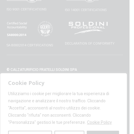
ISO 9001 CERTIFICATIONS
ISO 14001 CERTIFICATIONS
DECLARATION OF CONFORMITY
SA 8000:2014 CERTIFICATIONS
© CALZATURIFICIO FRATELLI SOLDINI SPA
VIA VITTORIO VENETO, 32 - 52010 CAPOLONA (AR) - ITALIA
Cookie Policy
+39 0575 428129 - FAX +39 0575 420254
SUPPORT@CALZATURIFICIOSOLDINI.IT
Utilizziamo i cookie per migliorare la tua esperienza di
AMMINISTRAZIONE@PEC.CALZATURIFICIOSOLDINI.COM
navigazione e analizzare il nostro traffico. Cliccando
P.IVA IT00100020510 - REA AR19984
“Accetta”, acconsenti al nostro utilizzo dei cookie.
CAPITALE SOCIALE € 1,170,800.00
Cliccando "rifiuta" non acconsenti. Cliccando
"Personalizza" gestisci le tue preferenze.
Cookie Policy
PRIVACY POLICY
-
COOKIE POLICY
-
PERSONAL DATA INFORMATION