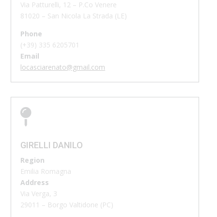
Via Patturelli, 12 – P.Co Venere
81020 – San Nicola La Strada (LE)
Phone
(+39)
335 6205701
Email
locasciarenato@gmail.com

GIRELLI DANILO
Region
Emilia Romagna
Address
Via Verga, 3
29011 – Borgo Valtidone (PC)