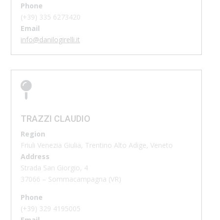
Phone
(+39)
335 6273420
Email
info@danilogirelli.it

TRAZZI CLAUDIO
Region
Friuli Venezia Giulia, Trentino Alto Adige, Veneto
Address
Strada San Giorgio, 4
37066 – Sommacampagna (VR)
Phone
(+39)
329 4195005
Email