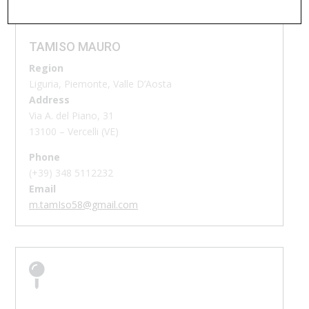

TAMISO MAURO
Region
Liguria, Piemonte, Valle D’Aosta
Address
Via A. del Piano, 31
13100 – Vercelli (VE)
Phone
(+39)
348 5112232
Email
m.tamIso58@gmail.com
