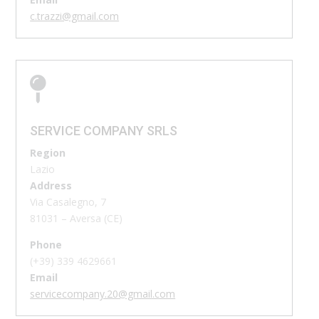
c.trazzi@gmail.com

SERVICE COMPANY SRLS
Region
Lazio
Address
Via Casalegno, 7
81031 – Aversa (CE)
Phone
(+39)
339 4629661
Email
servicecompany.20@gmail.com