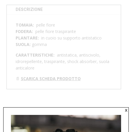
DESCRIZIONE
TOMAIA:
p
elle fiore
FODERA:
pelle fiore traspirante
PLANTARE:
in cuoio su supporto antistatico
SUOLA:
gomma
CARATTERISTICHE:
antistatica, antiscivolo,
idrorepellente, traspirante, shock absorber, suola
anticalore
📄
SCARICA SCHEDA PRODOTTO
PRODOTTI CORRELATI
x