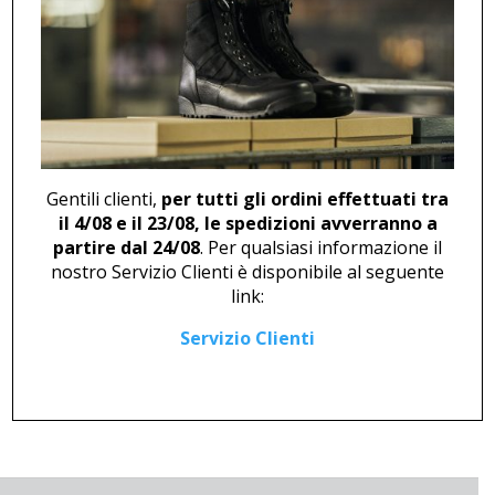
POLACCO M 46255
MOCASSINO M 46248
140,00
€
121,00
€
Gentili clienti,
per tutti gli ordini effettuati tra
il 4/08 e il 23/08, le spedizioni avverranno a
partire dal 24/08
. Per qualsiasi informazione il
nostro Servizio Clienti è disponibile al seguente
link:
Servizio Clienti
MOCASSINO U 444 NERO
ZOCCOLO U 2739
43,00
€
28,00
€