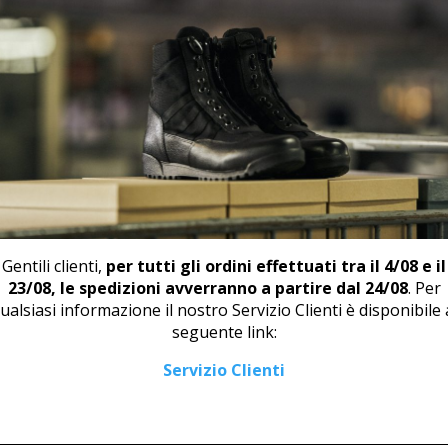
PRODOTTI CORRELATI
Gentili clienti,
per tutti gli ordini effettuati tra il 4/08 e il
23/08, le spedizioni avverranno a partire dal 24/08
. Per
ualsiasi informazione il nostro Servizio Clienti è disponibile 
seguente link:
ZOCCOLO U 2376
SNEAKER U 46877 NERO
Servizio Clienti
214,00
€