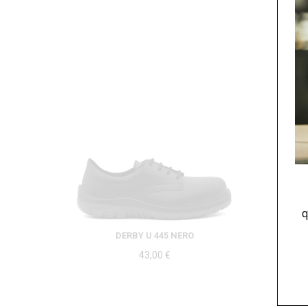
q
DERBY U 445 NERO
43,00
€