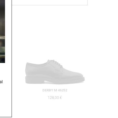
al
DERBY M 46252
128,00
€