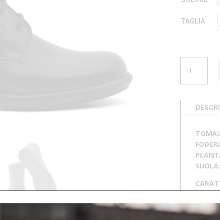
TAGLIA
SCARPONCI
F
46739
QUANTITÀ
DESCRI
TOMAI
FODER
PLANT
SUOLA
CARAT
imperme
📄
SCA