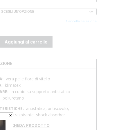
Cancella Selezione
NO
Aggiungi al carrello
ZIONE
A:
vera pelle fiore di vitello
A:
klimatex
ARE:
in cuoio su supporto antistatico
:
poliuretano
TERISTICHE:
antistatica, antiscivolo,
x
abile, traspirante, shock absorber
RICA SCHEDA PRODOTTO