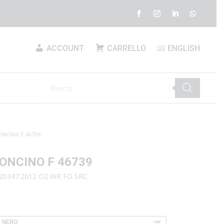
ACCOUNT
CARRELLO
ENGLISH
Products
search
ONCINO F 46739
ONCINO F 46739
 20347:2012 O2 WR FO SRC