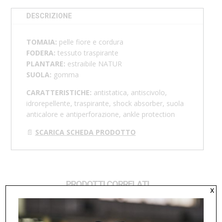
DESCRIZIONE
TOMAIA:
pelle fiore e cordura
FODERA:
tessuto traspirante
PLANTARE:
estraibile NATUR
SUOLA:
gomma
CARATTERISTICHE:
antistatica, antiscivolo,
idrorepellente, traspirante, shock absorber, suola
anticalore e antiperforazione, ankle protection
📄
SCARICA SCHEDA PRODOTTO
PRODOTTI CORRELATI
x