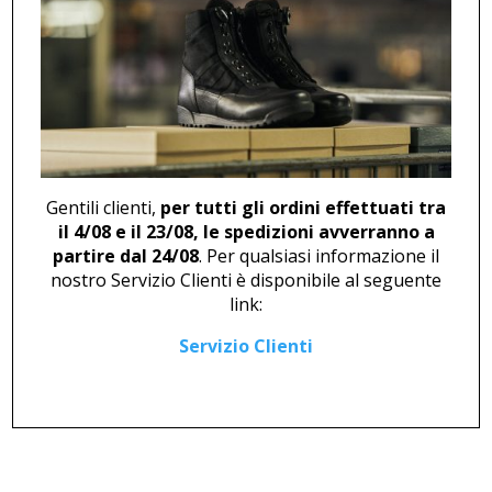
ZOCCOLO U 2721
SCARPONCINO U 46875
33,00
€
216,00
€
Gentili clienti,
per tutti gli ordini effettuati tra
il 4/08 e il 23/08, le spedizioni avverranno a
partire dal 24/08
. Per qualsiasi informazione il
nostro Servizio Clienti è disponibile al seguente
link:
Servizio Clienti
MOCASSINO STRINGATO M
SNEAKER U 46877 NERO
46247
214,00
€
121,00
€