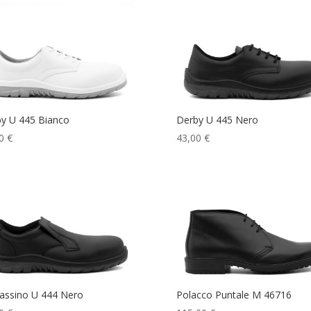
y U 445 Bianco
Derby U 445 Nero
0
€
43,00
€
Gentili clienti,
per tutti gli ordini effettuati tra il 4/08 e il
23/08, le spedizioni avverranno a partire dal 24/08
. Per
ualsiasi informazione il nostro Servizio Clienti è disponibile 
seguente link:
Servizio Clienti
ssino U 444 Nero
Polacco Puntale M 46716
0
€
115,00
€