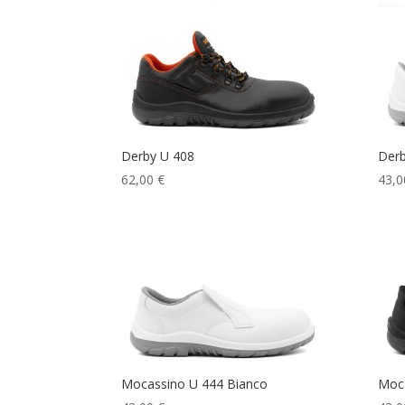
Derby U 408
Derb
62,00
€
43,0
q
Mocassino U 444 Bianco
Moca
43,00
€
43,0