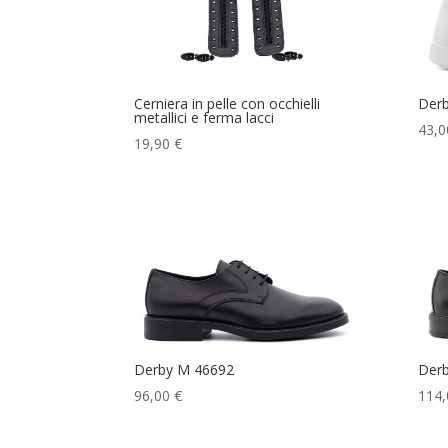
Cerniera in pelle con occhielli
Derb
metallici e ferma lacci
43,0
19,90
€
Derby M 46692
Derb
96,00
€
114,