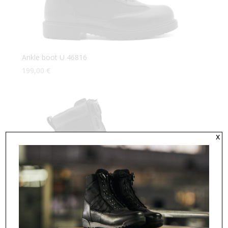
Ankle boot U 46816
199,00
€
x
Ankle boot U 46825