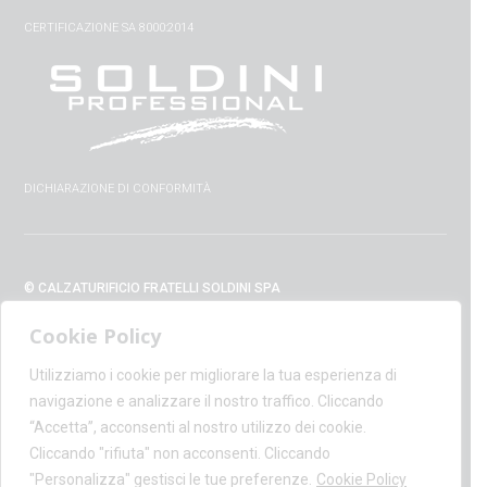
CERTIFICAZIONE SA 8000:2014
DICHIARAZIONE DI CONFORMITÀ
© CALZATURIFICIO FRATELLI SOLDINI SPA
VIA VITTORIO VENETO, 32 - 52010 CAPOLONA (AR) - ITALIA
Cookie Policy
+39 0575 428129 - FAX +39 0575 420254
SUPPORT@CALZATURIFICIOSOLDINI.IT
Utilizziamo i cookie per migliorare la tua esperienza di
AMMINISTRAZIONE@PEC.CALZATURIFICIOSOLDINI.COM
navigazione e analizzare il nostro traffico. Cliccando
P.IVA IT00100020510 - REA AR19984
“Accetta”, acconsenti al nostro utilizzo dei cookie.
CAPITALE SOCIALE € 1,170,800.00
Cliccando "rifiuta" non acconsenti. Cliccando
"Personalizza" gestisci le tue preferenze.
Cookie Policy