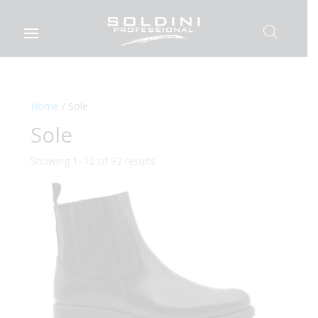
Home
/ Sole
Sole
Showing 1–12 of 92 results