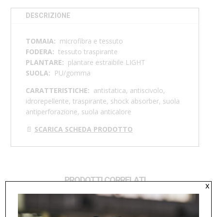
DESCRIZIONE
TOMAIA:
microfibra e tessuto
FODERA:
tessuto traspirante
PLANTARE:
plantare estraibile LIGHT
SUOLA:
PU/gomma
CARATTERISTICHE:
antistatica, antiscivolo,
idrorepellente, traspirante, shock absorber, suola
antiperforazione, suola anticalore
📄
SCARICA SCHEDA PRODOTTO
PRODOTTI CORRELATI
x