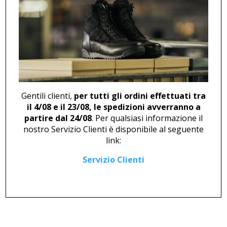
MOCASSINO STRINGATO M
DERBY M 46325
46247
115,00
€
121,00
€
Gentili clienti,
per tutti gli ordini effettuati tra
il 4/08 e il 23/08, le spedizioni avverranno a
partire dal 24/08
. Per qualsiasi informazione il
nostro Servizio Clienti è disponibile al seguente
link:
Servizio Clienti
STIVALETTO M 46254
MOCASSINO U 444 NERO
148,00
€
43,00
€