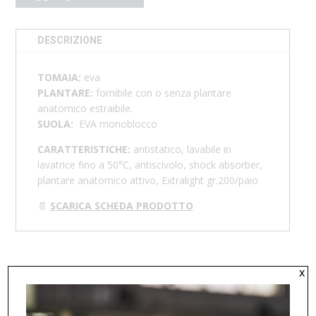
DESCRIZIONE
TOMAIA:
eva
PLANTARE:
f
ornibile con o senza plantare
anatomico estraibile.
SUOLA:
EVA monoblocco
CARATTERISTICHE:
antistatico, lavabile in
lavatrice fino a 50°C, antiscivolo, shock absorber,
plantare anatomico attivo, Extralight gr.200/paio
📄
SCARICA SCHEDA PRODOTTO
x
PRODOTTI CORRELATI