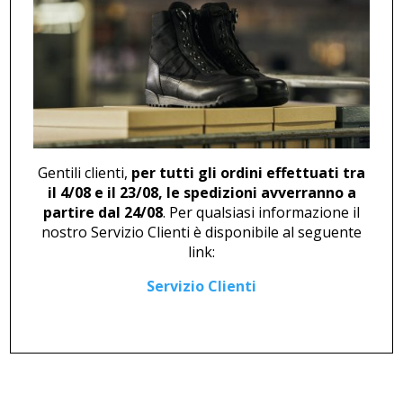
SNEAKER U 46837
POLACCO U 47140
123,00
€
Gentili clienti,
per tutti gli ordini effettuati tra
il 4/08 e il 23/08, le spedizioni avverranno a
partire dal 24/08
. Per qualsiasi informazione il
nostro Servizio Clienti è disponibile al seguente
link:
Servizio Clienti
DERBY M 46868
SNEAKER U 46870
115,00
€
192,00
€