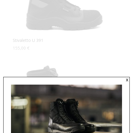
Stivaletto U 391
155,00
€
x