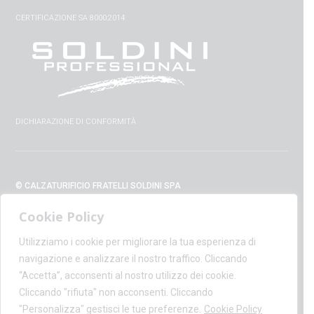
CERTIFICAZIONE SA 8000:2014
DICHIARAZIONE DI CONFORMITÀ
© CALZATURIFICIO FRATELLI SOLDINI SPA
VIA VITTORIO VENETO, 32 - 52010 CAPOLONA (AR) - ITALIA
Cookie Policy
+39 0575 428129 - FAX +39 0575 420254
SUPPORT@CALZATURIFICIOSOLDINI.IT
Utilizziamo i cookie per migliorare la tua esperienza di
AMMINISTRAZIONE@PEC.CALZATURIFICIOSOLDINI.COM
navigazione e analizzare il nostro traffico. Cliccando
P.IVA IT00100020510 - REA AR19984
“Accetta”, acconsenti al nostro utilizzo dei cookie.
CAPITALE SOCIALE € 1,170,800.00
Cliccando "rifiuta" non acconsenti. Cliccando
"Personalizza" gestisci le tue preferenze.
Cookie Policy