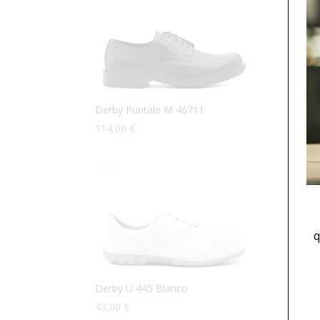
Derby Puntale M 46711
Derb
114,00
€
119,
q
Derby U 445 Bianco
Derb
43,00
€
43,0