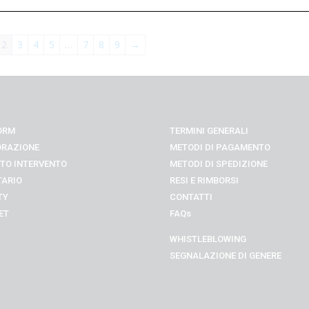
2
3
4
5
…
7
8
9
→
ORM
TERMINI GENERALI
ORAZIONE
METODI DI PAGAMENTO
TO INTERVENTO
METODI DI SPEDIZIONE
TARIO
RESI E RIMBORSI
TY
CONTATTI
ET
FAQs
WHISTLEBLOWING
SEGNALAZIONE DI GENERE