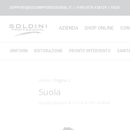
SUPPORT@SOLDINIPROFESSIONAL.IT
| (+39) 0575 428129 |
FAQS
AZIENDA
SHOP ONLINE
CON
UNIFORM
RISTORAZIONE
PRONTO INTERVENTO
SANIT
Home
/ Pagina 2
Suola
Visualizzazione di 13-24 di 103 risultati