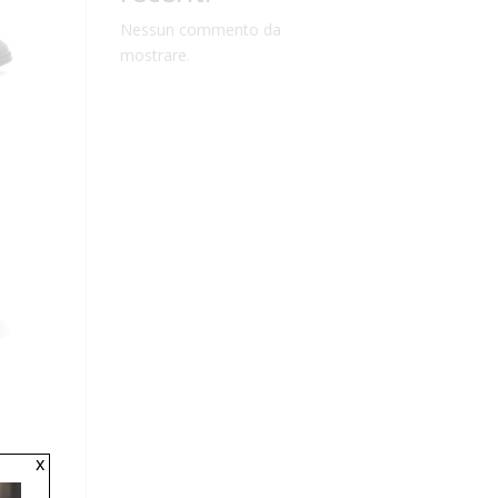
Nessun commento da
mostrare.
x