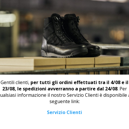
y Puntale M 46715
Derby U 408
00
€
62,00
€
Gentili clienti,
per tutti gli ordini effettuati tra il 4/08 e il
23/08, le spedizioni avverranno a partire dal 24/08
. Per
ualsiasi informazione il nostro Servizio Clienti è disponibile 
seguente link:
Servizio Clienti
y U 445 Nero
Derby U 46117
0
€
115,00
€