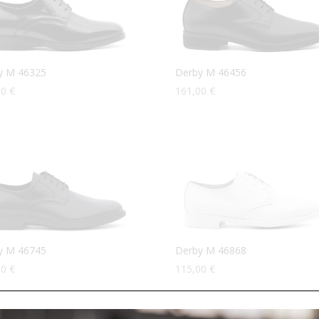
y M 46325
Derby M 46456
00
€
161,00
€
y M 46745
Derby M 46868
00
€
115,00
€