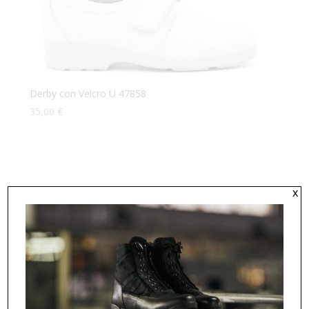
Derby con Velcro U 47858
35,00
€
x