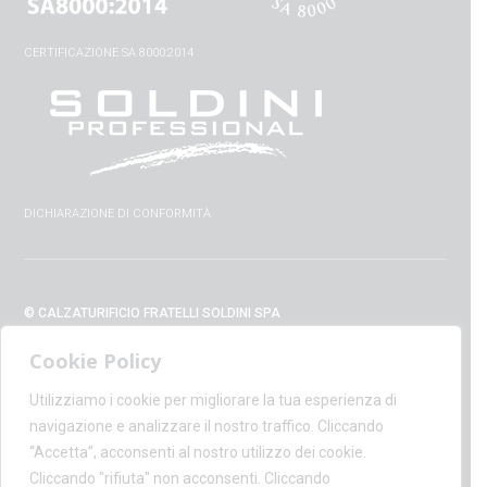
CERTIFICAZIONE SA 8000:2014
DICHIARAZIONE DI CONFORMITÀ
© CALZATURIFICIO FRATELLI SOLDINI SPA
VIA VITTORIO VENETO, 32 - 52010 CAPOLONA (AR) - ITALIA
Cookie Policy
+39 0575 428129 - FAX +39 0575 420254
SUPPORT@CALZATURIFICIOSOLDINI.IT
Utilizziamo i cookie per migliorare la tua esperienza di
AMMINISTRAZIONE@PEC.CALZATURIFICIOSOLDINI.COM
navigazione e analizzare il nostro traffico. Cliccando
P.IVA IT00100020510 - REA AR19984
“Accetta”, acconsenti al nostro utilizzo dei cookie.
CAPITALE SOCIALE € 1,170,800.00
Cliccando "rifiuta" non acconsenti. Cliccando