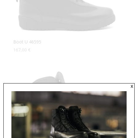
Boot U 46595
167,00
€
x