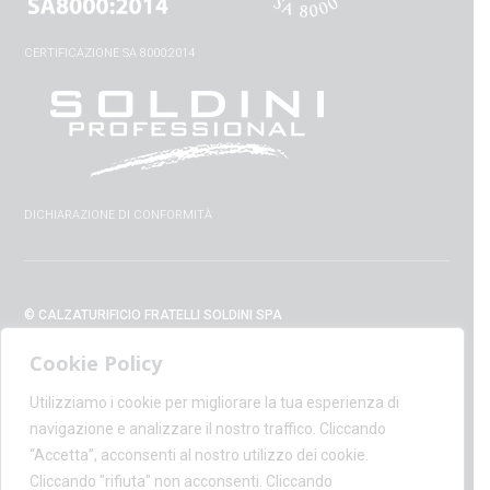
CERTIFICAZIONE SA 8000:2014
DICHIARAZIONE DI CONFORMITÀ
© CALZATURIFICIO FRATELLI SOLDINI SPA
VIA VITTORIO VENETO, 32 - 52010 CAPOLONA (AR) - ITALIA
Cookie Policy
+39 0575 428129 - FAX +39 0575 420254
SUPPORT@CALZATURIFICIOSOLDINI.IT
Utilizziamo i cookie per migliorare la tua esperienza di
AMMINISTRAZIONE@PEC.CALZATURIFICIOSOLDINI.COM
navigazione e analizzare il nostro traffico. Cliccando
P.IVA IT00100020510 - REA AR19984
“Accetta”, acconsenti al nostro utilizzo dei cookie.
CAPITALE SOCIALE € 1,170,800.00
Cliccando "rifiuta" non acconsenti. Cliccando