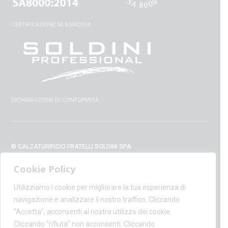
CERTIFICAZIONE SA 8000:2014
DICHIARAZIONE DI CONFORMITÀ
© CALZATURIFICIO FRATELLI SOLDINI SPA
VIA VITTORIO VENETO, 32 - 52010 CAPOLONA (AR) - ITALIA
Cookie Policy
+39 0575 428129 - FAX +39 0575 420254
SUPPORT@CALZATURIFICIOSOLDINI.IT
Utilizziamo i cookie per migliorare la tua esperienza di
AMMINISTRAZIONE@PEC.CALZATURIFICIOSOLDINI.COM
navigazione e analizzare il nostro traffico. Cliccando
P.IVA IT00100020510 - REA AR19984
“Accetta”, acconsenti al nostro utilizzo dei cookie.
CAPITALE SOCIALE € 1,170,800.00
Cliccando "rifiuta" non acconsenti. Cliccando